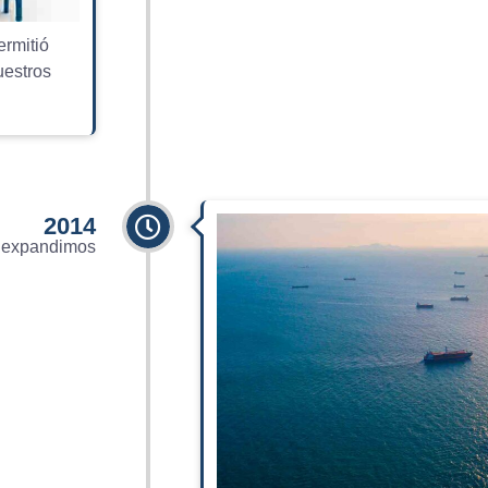
ermitió
uestros
2014
 expandimos