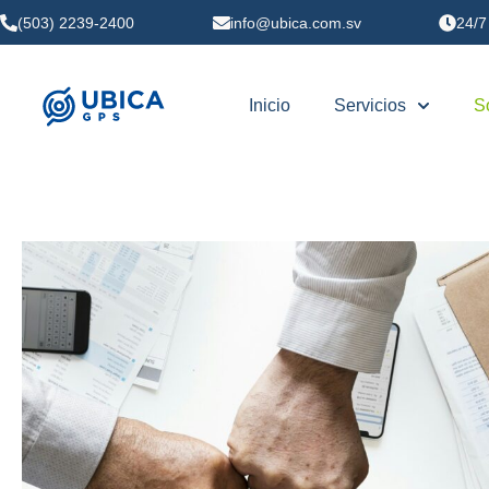
(503) 2239-2400
info@ubica.com.sv
24/7
Inicio
Servicios
S