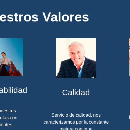
estros Valores
bilidad
Calidad
uestros
Servicio de calidad, nos
etas con
caracterizamos por la constante
ientes
mejora continua