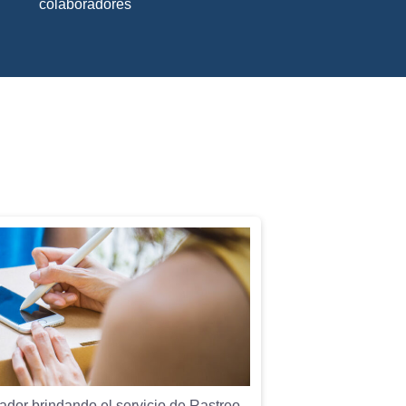
colaboradores
ador brindando el servicio de Rastreo